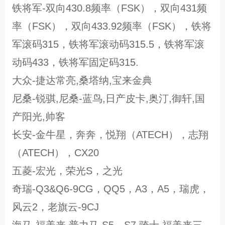
铁将军-双向430.8频率（FSK），双向431频
率（FSK），双向433.92频率（FSK），铁将
军滚码315，铁将军滚动码315.5，铁将军滚
动码433，铁将军固定码315.
大众-捷达常亮,桑塔纳,宝来金典
尼桑-锐骐,尼桑-蓝鸟,日产皮卡,奥汀,御轩,国
产阳光,帅客
长安-金牛星，奔奔，悦翔（ATECH），志翔
（ATECH），CX20
五菱-宏光，荣光S，之光
奇瑞-Q3&Q6-9CG，QQ5，A3，A5，瑞虎，
风云2，老旗云-9CJ
海马-福美来,普力马,S5，S7,骑士,福美来三