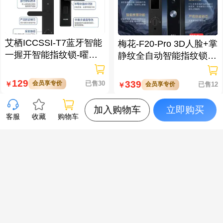
艾栖ICCSSI-T7蓝牙智能
梅花-F20-Pro 3D人脸+掌
一握开智能指纹锁-曜石
静纹全自动智能指纹锁
黑 多方式开锁 蓝牙智能
逗留抓拍 高清可视对讲
管理
129
339
会员享专价
已售30
￥
会员享专价
已售12
￥
加入购物车
立即购买
客服
收藏
购物车
梅花-X5-Pro 3D人脸+掌
XTOOL朗仁 i80EV 新能
静脉全自动智能指纹锁
源汽车智能诊断匹配仪
大屏可视对讲 虚位密码