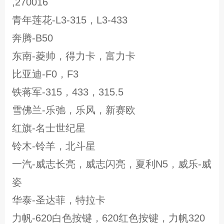
,270016
青年莲花-L3-315，L3-433
奔腾-B50
东南-菱帅，得力卡，富力卡
比亚迪-F0，F3
铁蒋军-315，433，315.5
雪佛兰-乐弛，乐风，新赛欧
红旗-名士世纪星
铃木-铃羊，北斗星
一汽-威志长亮，威志闪亮，夏利N5，威乐-威
姿
华泰-圣达菲，特拉卡
力帆-620白色按键，620红色按键，力帆320