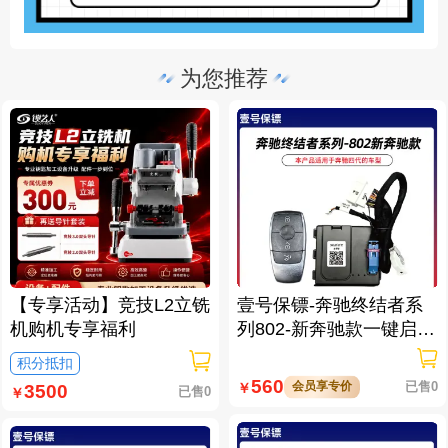
为您推荐
【专享活动】竞技L2立铣
壹号保镖-奔驰终结者系
机购机专享福利
列802-新奔驰款一键启动
免拆钥匙
积分抵扣
560
会员享专价
已售0
￥
3500
已售0
￥