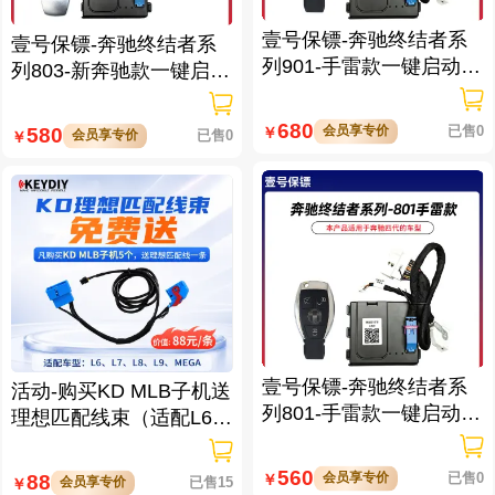
壹号保镖-奔驰终结者系
壹号保镖-奔驰终结者系
列901-手雷款一键启动带
列803-新奔驰款一键启动
门拉手感应
免拆钥匙
680
会员享专价
已售0
580
￥
会员享专价
已售0
￥
壹号保镖-奔驰终结者系
活动-购买KD MLB子机送
列801-手雷款一键启动免
理想匹配线束（适配L6/L
拆钥匙
7/L8/L9/MEGA车型）
560
会员享专价
已售0
88
￥
会员享专价
已售15
￥