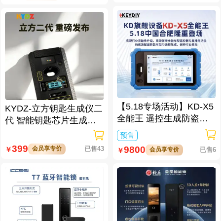
【5.18专场活动】KD-X5
KYDZ-立方钥匙生成仪二
全能王 遥控生成防盗匹
代 智能钥匙芯片生成与
配仪
数据处理仪/立方钥匙生
预售
成仪二代
399
9800
会员享专价
已售43
￥
会员享专价
已售6
￥