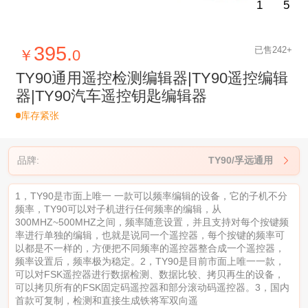
1
5
395.
已售242+
￥
0
TY90通用遥控检测编辑器|TY90遥控编辑
器|TY90汽车遥控钥匙编辑器
库存紧张
品牌:
TY90/孚远通用

1，TY90是市面上唯一 一款可以频率编辑的设备，它的子机不分
频率，TY90可以对子机进行任何频率的编辑，从
300MHZ~500MHZ之间，频率随意设置，并且支持对每个按键频
率进行单独的编辑，也就是说同一个遥控器，每个按键的频率可
以都是不一样的，方便把不同频率的遥控器整合成一个遥控器，
频率设置后，频率极为稳定。2，TY90是目前市面上唯一一款，
可以对FSK遥控器进行数据检测、数据比较、拷贝再生的设备，
可以拷贝所有的FSK固定码遥控器和部分滚动码遥控器。3，国内
首款可复制，检测和直接生成铁将军双向遥