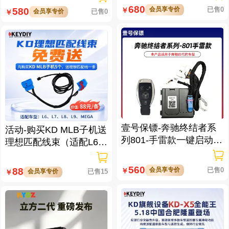
680
会员享专价
已售0
580
￥
会员享专价
已售0
￥
壹号保镖-奔驰终结者系
活动-购买KD MLB子机送
列801-手雷款一键启动免
理想匹配线束（适配L6/L
拆钥匙
7/L8/L9/MEGA车型）
560
会员享专价
已售0
88
￥
会员享专价
已售15
￥