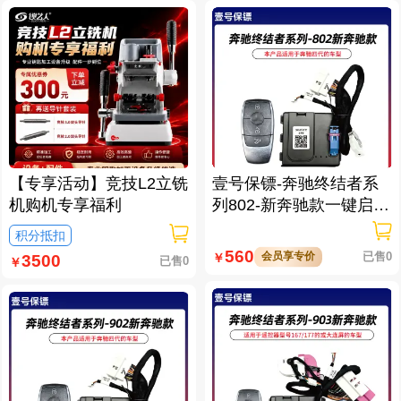
【专享活动】竞技L2立铣
壹号保镖-奔驰终结者系
机购机专享福利
列802-新奔驰款一键启动
免拆钥匙
积分抵扣
560
会员享专价
已售0
￥
3500
已售0
￥