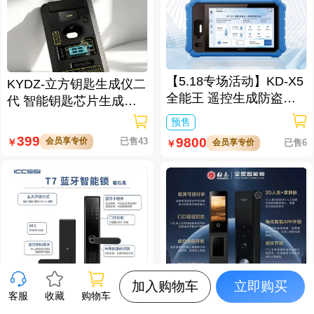
【5.18专场活动】KD-X5
KYDZ-立方钥匙生成仪二
全能王 遥控生成防盗匹
代 智能钥匙芯片生成与
配仪
数据处理仪/立方钥匙生
预售
成仪二代
399
9800
会员享专价
已售43
￥
会员享专价
已售6
￥
加入购物车
立即购买
客服
收藏
购物车
艾栖ICCSSI-T7蓝牙智能
梅花-F20-Pro 3D人脸+掌