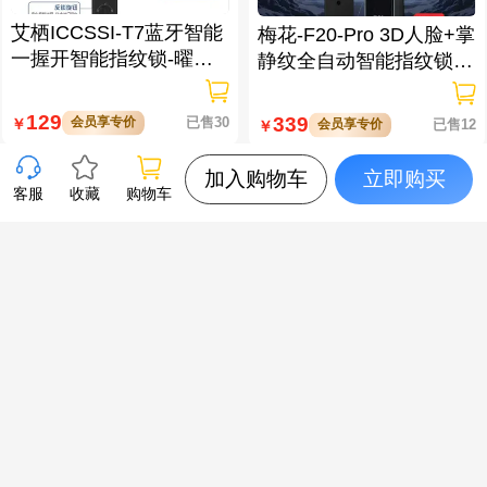
艾栖ICCSSI-T7蓝牙智能
梅花-F20-Pro 3D人脸+掌
一握开智能指纹锁-曜石
静纹全自动智能指纹锁
黑 多方式开锁 蓝牙智能
逗留抓拍 高清可视对讲
管理
129
339
会员享专价
已售30
￥
会员享专价
已售12
￥
加入购物车
立即购买
客服
收藏
购物车
梅花-X5-Pro 3D人脸+掌
XTOOL朗仁 i80EV 新能
静脉全自动智能指纹锁
源汽车智能诊断匹配仪
大屏可视对讲 虚位密码
防窥视
319
4800
会员享专价
已售10
￥
会员享专价
已售4
￥