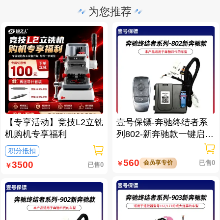
为您推荐
【专享活动】竞技L2立铣
壹号保镖-奔驰终结者系
机购机专享福利
列802-新奔驰款一键启动
免拆钥匙
积分抵扣
560
会员享专价
已售0
￥
3500
已售0
￥