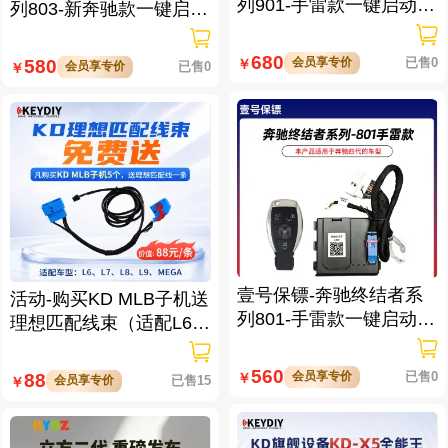
列901-手雷款一键启动带
列803-新奔驰款一键启动
门拉手感应
免拆钥匙
680
会员享专价
已售0
580
￥
会员享专价
已售0
￥
壹号保镖-奔驰终结者系
活动-购买KD MLB子机送
列801-手雷款一键启动免
理想匹配线束（适配L6/L
拆钥匙
7/L8/L9/MEGA车型）
560
会员享专价
已售0
88
￥
会员享专价
已售15
￥