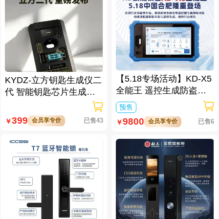
【5.18专场活动】KD-X5
KYDZ-立方钥匙生成仪二
全能王 遥控生成防盗匹
代 智能钥匙芯片生成与
配仪
数据处理仪/立方钥匙生
预售
成仪二代
399
9800
会员享专价
已售43
￥
会员享专价
已售6
￥