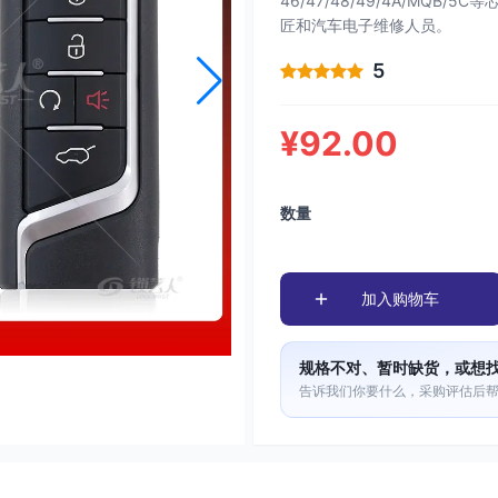
46/47/48/49/4A/MQB/
匠和汽车电子维修人员。
5
¥92.00
数量
加入购物车
规格不对、暂时缺货，或想
告诉我们你要什么，采购评估后