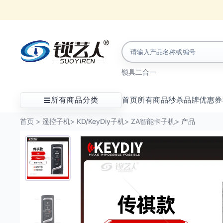
锁具
二合一
所有商品分类
首页
所有商品
秒杀
品牌
优惠券
首页
>
遥控子机
>
KD/KeyDiy子机
>
ZA智能卡子机
>
产品