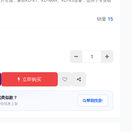
5C等芯片生成，兼容KD-X1、KD-MAX、KD-X3设备，适用于专业锁
销量
15
立即购买
找类似款？
帮我找货
帮你找来上架