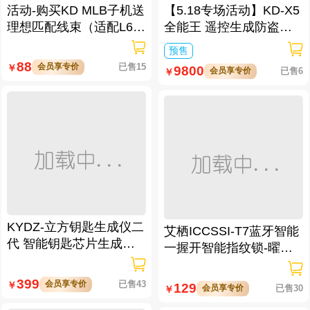
活动-购买KD MLB子机送
【5.18专场活动】KD-X5
理想匹配线束（适配L6/L
全能王 遥控生成防盗匹
7/L8/L9/MEGA车型）
配仪
预售
88
会员享专价
已售15
￥
9800
会员享专价
已售6
￥
KYDZ-立方钥匙生成仪二
艾栖ICCSSI-T7蓝牙智能
代 智能钥匙芯片生成与
一握开智能指纹锁-曜石
数据处理仪/立方钥匙生
黑 多方式开锁 蓝牙智能
成仪二代
管理
399
会员享专价
已售43
￥
129
会员享专价
已售30
￥