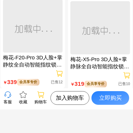
梅花-F20-Pro 3D人脸+掌
梅花-X5-Pro 3D人脸+掌
静纹全自动智能指纹锁
静脉全自动智能指纹锁
逗留抓拍 高清可视对讲
大屏可视对讲 虚位密码
防窥视
339
会员享专价
已售12
￥
319
会员享专价
已售10
￥
加入购物车
立即购买
客服
收藏
购物车