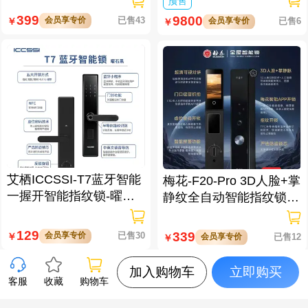
预售
成仪二代
399
9800
会员享专价
已售43
￥
会员享专价
已售6
￥
艾栖ICCSSI-T7蓝牙智能
梅花-F20-Pro 3D人脸+掌
一握开智能指纹锁-曜石
静纹全自动智能指纹锁
黑 多方式开锁 蓝牙智能
逗留抓拍 高清可视对讲
管理
129
339
会员享专价
已售30
￥
会员享专价
已售12
￥
加入购物车
立即购买
客服
收藏
购物车