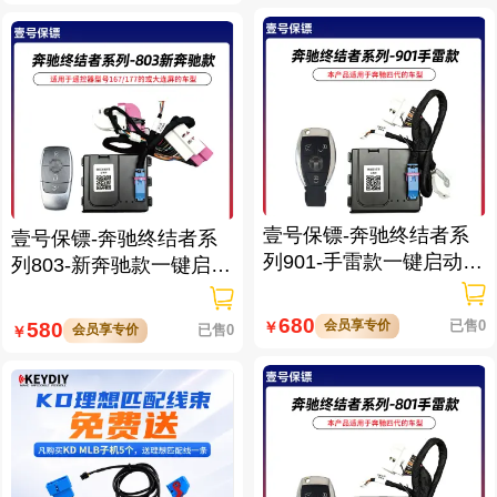
壹号保镖-奔驰终结者系
壹号保镖-奔驰终结者系
列901-手雷款一键启动带
列803-新奔驰款一键启动
门拉手感应
免拆钥匙
680
会员享专价
已售0
580
￥
会员享专价
已售0
￥