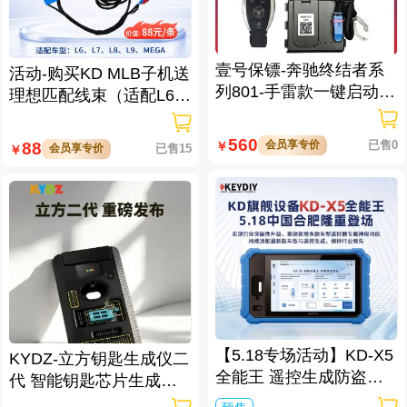
壹号保镖-奔驰终结者系
活动-购买KD MLB子机送
列801-手雷款一键启动免
理想匹配线束（适配L6/L
拆钥匙
7/L8/L9/MEGA车型）
560
会员享专价
已售0
88
￥
会员享专价
已售15
￥
【5.18专场活动】KD-X5
KYDZ-立方钥匙生成仪二
全能王 遥控生成防盗匹
代 智能钥匙芯片生成与
配仪
数据处理仪/立方钥匙生