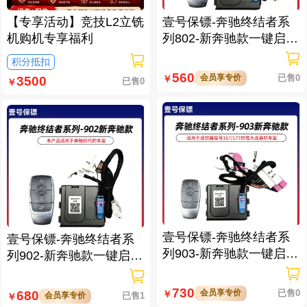
【专享活动】竞技L2立铣
壹号保镖-奔驰终结者系
机购机专享福利
列802-新奔驰款一键启动
免拆钥匙
积分抵扣
560
会员享专价
已售0
￥
3500
已售0
￥
壹号保镖-奔驰终结者系
壹号保镖-奔驰终结者系
列903-新奔驰款一键启动
列902-新奔驰款一键启动
带门拉手感应
带门拉手感应
730
会员享专价
已售0
680
￥
会员享专价
已售1
￥