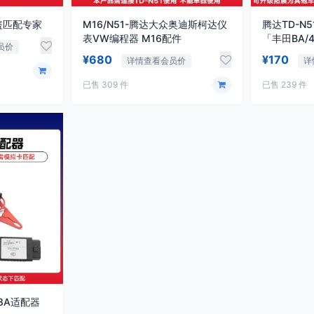
盗匹配专家
M16/N51-腾达大众奥迪斯柯达仪
腾达TD-N
表VW编程器 M16配件
「丰田BA/
员价
M16
¥680
¥170
详情查看会员价
详
已售 309 件
已售 239 件