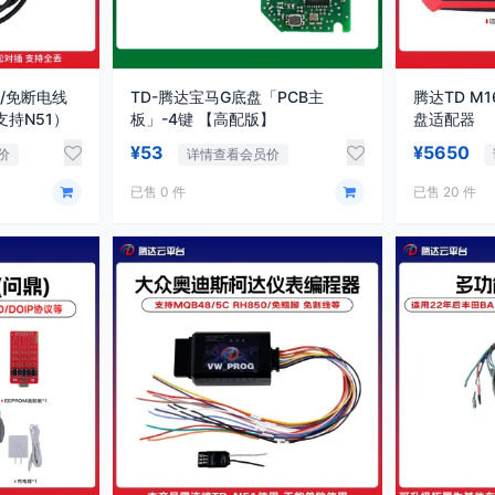
/免断电线
TD-腾达宝马G底盘「PCB主
腾达TD M
支持N51）
板」-4键 【高配版】
盘适配器
¥53
¥5650
价
详情查看会员价
已售 0 件
已售 20 件