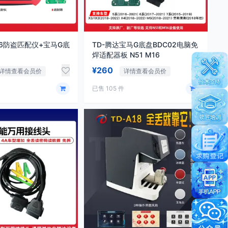
16防盗匹配仪+宝马G底
TD-腾达宝马G底盘BDC02电脑免
焊适配器板 N51 M16
¥260
详情查看会员价
详情查看会员价
已售 105 件