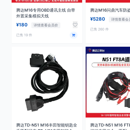
腾达M16专用OBD通讯主线 自带
腾达M16问鼎汽车防
外置采集模拟天线
¥5280
详情查看会
¥180
详情查看会员价
已售 260 件
已售 19 件
腾达TD-N51 M16丰田智能钥匙全
腾达TD-N51 M16 FT8A适配器