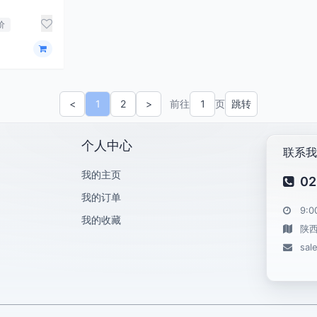
价
<
1
2
>
前往
页
跳转
&laquo; 上一页
下一页 &raquo;
个人中心
联系我
我的主页
02
我的订单
9:0
我的收藏
陕
sal