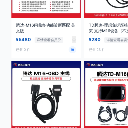
腾达-M16问鼎多功能诊断匹配 英
TD腾达-理想免拆座椅
文版
束 支持M16设备（不
¥5480
¥280
详情查看会员价
详情查看会员
已售 0 件
已售 23 件