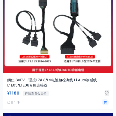
朗仁I80EV一理想L7/L8/L9电池包检测线 Li Auto诊断线
L1E05/L1E06专用连接线
¥1180
详情查看会员价
已售 1 件