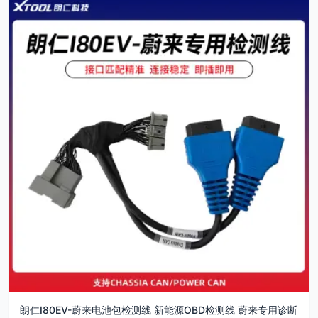
朗仁I80EV-蔚来电池包检测线 新能源OBD检测线 蔚来专用诊断