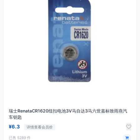
瑞士RenataCR1620纽扣电池3V马自达3马六世嘉标致雨燕汽
车钥匙
¥6.3
详情查看会员价
已售 5289 件