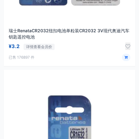
瑞士RenataCR2032纽扣电池单粒装CR2032 3V现代奥迪汽车
钥匙遥控电池
¥3.2
详情查看会员价
已售 176897 件