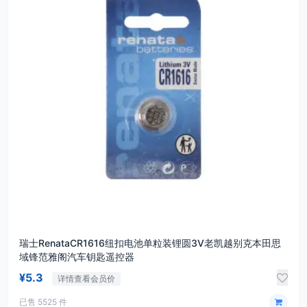
瑞士RenataCR1616纽扣电池单粒装锂圆3V老凯越别克本田思
域锋范雅阁汽车钥匙遥控器
¥5.3
详情查看会员价
已售 5525 件