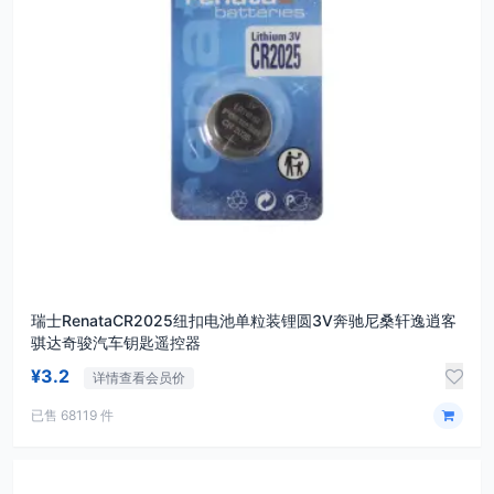
瑞士RenataCR2025纽扣电池单粒装锂圆3V奔驰尼桑轩逸逍客
骐达奇骏汽车钥匙遥控器
¥3.2
详情查看会员价
已售 68119 件