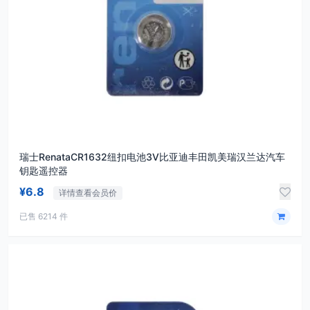
瑞士RenataCR1632纽扣电池3V比亚迪丰田凯美瑞汉兰达汽车
钥匙遥控器
¥6.8
详情查看会员价
已售 6214 件