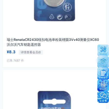
瑞士RenataCR2430纽扣电池单粒装锂圆3Vv40测量仪XC60
沃尔沃汽车钥匙遥控器
¥8.3
详情查看会员价
已售 7487 件