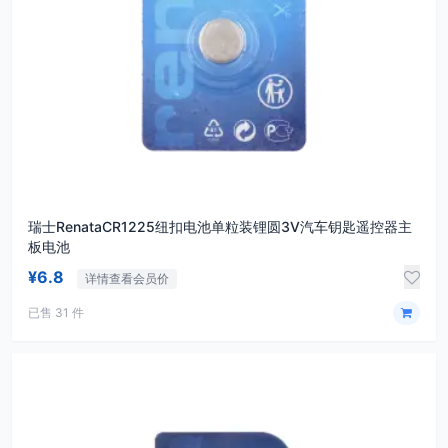
瑞士RenataCR1225纽扣电池单粒装锂圆3V汽车钥匙遥控器主
板电池
¥6.8
详情查看会员价
已售 31 件