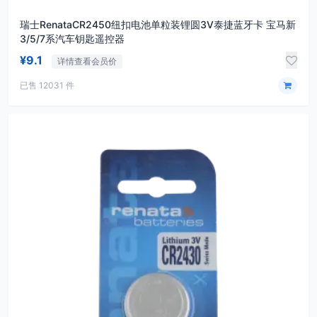
瑞士RenataCR2450纽扣电池单粒装锂圆3V泰捷蓝牙卡 宝马新
3/5/7系汽车钥匙遥控器
¥9.1
详情查看会员价
已售 12031 件