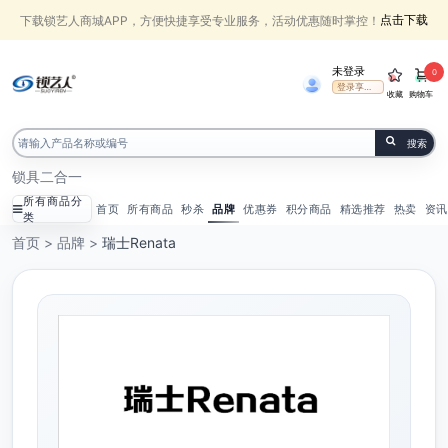
点击下载
下载锁艺人商城APP，方便快捷享受专业服务，活动优惠随时掌控！
未登录
0
登录享受权益
收藏
购物车
搜索
锁具
二合一
所有商品分
首页
所有商品
秒杀
品牌
优惠券
积分商品
精选推荐
热卖
资讯
类
首页
>
品牌
>
瑞士Renata