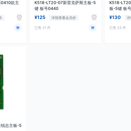
新0410款主
K518-LT20-07新雷克萨斯主板-5
K518-LT
键 板号0440
板-5键 板号
¥125
¥130
价
详情查看会员价
详
已售 21 件
已售 23 件
田老锐志主板-5