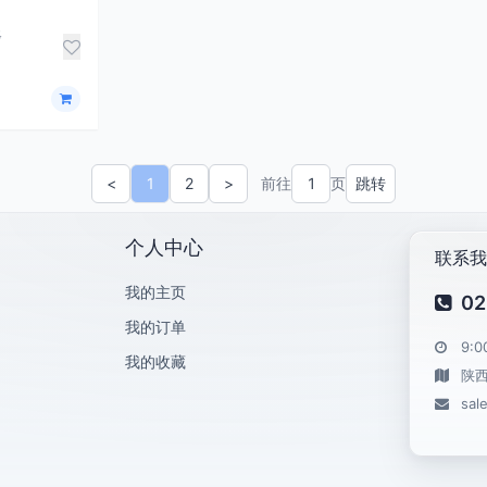
5
<
1
2
>
前往
页
跳转
&laquo; 上一页
下一页 &raquo;
个人中心
联系我
我的主页
02
我的订单
9:0
我的收藏
陕
sal