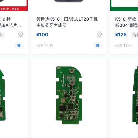
束 支持
领世达K518丰田/凌志LT20子机
K518-新款
凌志BA芯片钥
主板蓝牙生成器
板3041版型
¥100
¥125
价
详
已售 14 件
已售 16 件