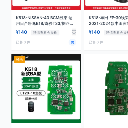
K518-NISSAN-40 BCM线束 适
K518-丰田 FP-30线
用日产轩逸B18/奇骏T33/探路
2021-2024款丰田
者、三菱欧蓝德等车型
匙匹配全丢
¥140
¥140
详情查看会员价
详情查看会员
已售 0 件
已售 0 件
秒杀