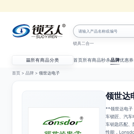
锁具
二合一
所有商品分类
首页
所有商品
秒杀
品牌
优惠券
首页
>
品牌
>
领世达电子
领世达
**领世达电
车锁匠、汽车
车钥匙匹配、
性能，Lon