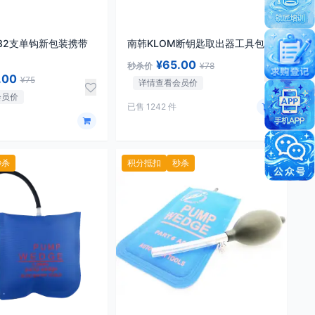
M32支单钩新包装携带
南韩KLOM断钥匙取出器工具包
¥65.00
秒杀价
¥78
.00
¥75
详情查看会员价
会员价
已售 1242 件
秒杀
积分抵扣
秒杀