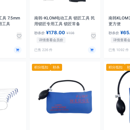
具 7.5mm
南韩-KLOM电动工具 锁匠工具 民
南韩KLO
用工具
用锁匠专用工具 锁匠常备
更方便
¥178.00
¥65
秒杀价
¥198
秒杀价
详情查看会员价
详情查看
已售 226 件
已售 1092 件
积分抵扣
秒杀
积分抵扣