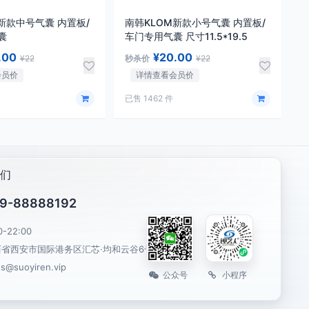
新款中号气囊 内置板/
南韩KLOM新款小号气囊 内置板/
囊
车门专用气囊 尺寸11.5*19.5
.00
¥20.00
¥22
秒杀价
¥22
会员价
详情查看会员价
已售 1462 件
们
9-88888192
0-22:00
西省西安市国际港务区汇芯·均和云谷6号楼
es@suoyiren.vip
公众号
小程序