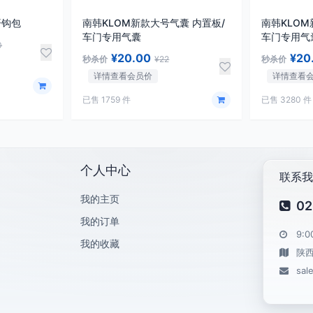
开钩包
南韩KLOM新款大号气囊 内置板/
南韩KLOM
车门专用气囊
车门专用气
0
¥20.00
¥20
秒杀价
¥22
秒杀价
详情查看会员价
详情查看
已售 1759 件
已售 3280 件
个人中心
联系我
我的主页
02
我的订单
9:0
我的收藏
陕
sal