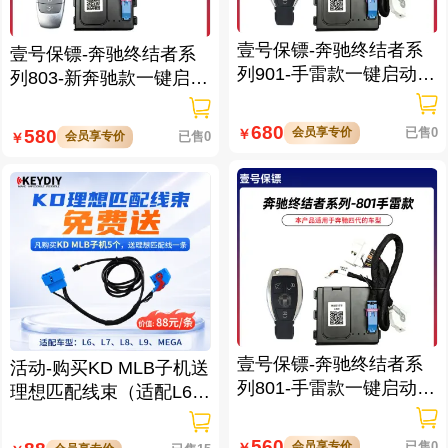
壹号保镖-奔驰终结者系
壹号保镖-奔驰终结者系
列901-手雷款一键启动带
列803-新奔驰款一键启动
门拉手感应
免拆钥匙
680
会员享专价
已售0
580
￥
会员享专价
已售0
￥
壹号保镖-奔驰终结者系
活动-购买KD MLB子机送
列801-手雷款一键启动免
理想匹配线束（适配L6/L
拆钥匙
7/L8/L9/MEGA车型）
560
会员享专价
已售0
￥