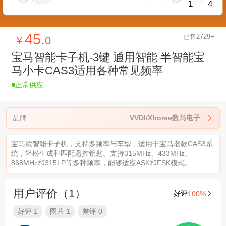
1
4
45.
已售2729+
￥
0
宝马智能卡子机-3键 通用智能 半智能宝
马小卡CAS3适用各种常见频率
正常供应
品牌:
VVDI/Xhorse数马电子

宝马款智能卡子机，支持多频率与车型，适用于宝马老款CAS3系
统，轻松生成和匹配遥控钥匙。支持315MHz、433MHz、
868MHz和315LP等多种频率，能够适应ASK和FSK模式。
用户评价（1）
好评
100%

好评 1
图片 1
差评 0