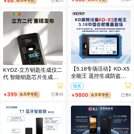
88
会员享专价
已售15
￥
【5.18专场活动】KD-X5
KYDZ-立方钥匙生成仪二
全能王 遥控生成防盗匹
代 智能钥匙芯片生成与
配仪
数据处理仪/立方钥匙生
预售
成仪二代
399
9800
会员享专价
已售43
￥
会员享专价
已售6
￥