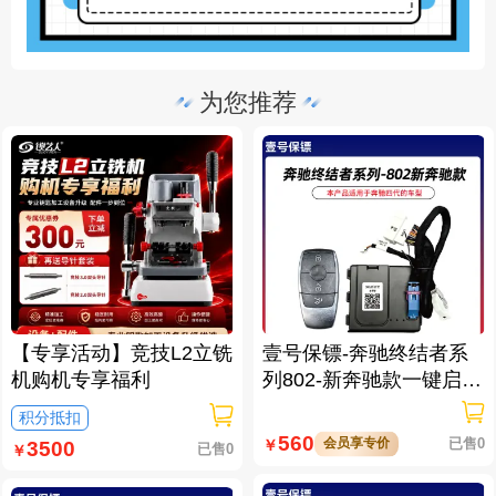
为您推荐
【专享活动】竞技L2立铣
壹号保镖-奔驰终结者系
机购机专享福利
列802-新奔驰款一键启动
免拆钥匙
积分抵扣
560
会员享专价
已售0
￥
3500
已售0
￥