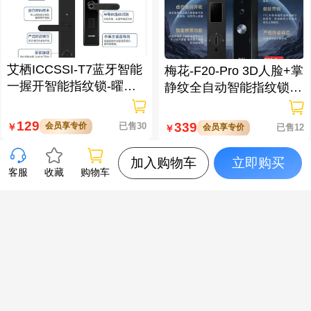
艾栖ICCSSI-T7蓝牙智能
梅花-F20-Pro 3D人脸+掌
一握开智能指纹锁-曜石
静纹全自动智能指纹锁
黑 多方式开锁 蓝牙智能
逗留抓拍 高清可视对讲
管理
129
339
会员享专价
已售30
￥
会员享专价
已售12
￥
加入购物车
立即购买
客服
收藏
购物车
梅花-X5-Pro 3D人脸+掌
XTOOL朗仁 i80EV 新能
静脉全自动智能指纹锁
源汽车智能诊断匹配仪