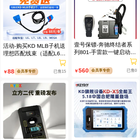
壹号保镖-奔驰终结者系
活动-购买KD MLB子机送
列801-手雷款一键启动免
理想匹配线束（适配L6/L
拆钥匙
7/L8/L9/MEGA车型）
560
会员享专价
已售0
88
￥
会员享专价
已售15
￥