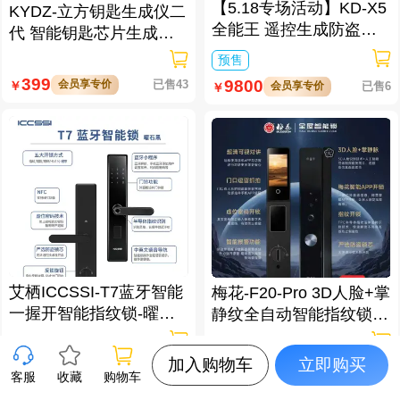
【5.18专场活动】KD-X5
KYDZ-立方钥匙生成仪二
全能王 遥控生成防盗匹
代 智能钥匙芯片生成与
配仪
数据处理仪/立方钥匙生
预售
成仪二代
399
9800
会员享专价
已售43
￥
会员享专价
已售6
￥
艾栖ICCSSI-T7蓝牙智能
梅花-F20-Pro 3D人脸+掌
一握开智能指纹锁-曜石
静纹全自动智能指纹锁
黑 多方式开锁 蓝牙智能
逗留抓拍 高清可视对讲
管理
加入购物车
立即购买
129
339
会员享专价
已售30
￥
会员享专价
已售12
￥
客服
收藏
购物车