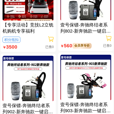
【专享活动】竞技L2立铣
壹号保镖-奔驰终结者系
机购机专享福利
列802-新奔驰款一键启动
免拆钥匙
积分抵扣
560
会员享专价
已售0
￥
3500
已售0
￥
壹号保镖-奔驰终结者系
壹号保镖-奔驰终结者系
列903-新奔驰款一键启动
列902-新奔驰款一键启动