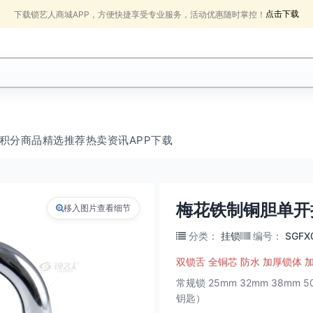
点击下载
下载锁艺人商城APP，方便快捷享受专业服务，活动优惠随时掌控！
积分商品
精选推荐
热卖
资讯
APP下载
梅花铁制铜胆单开
移入图片查看细节
分类
：
挂锁
编号
：
SGFX
双锁舌 全铜芯 防水 加厚锁体 
常规锁 25mm 32mm 38m
钥匙）