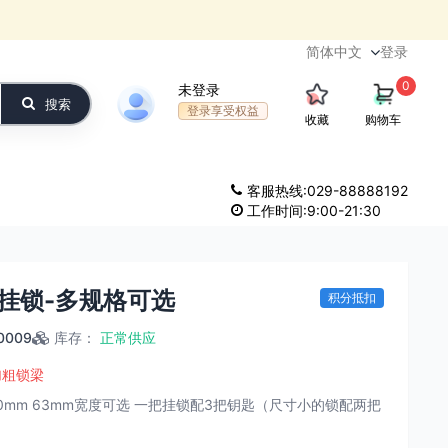
登录
0
未登录
搜索
登录享受权益
收藏
购物车
客服热线:029-88888192
工作时间:9:00-21:30
挂锁-多规格可选
积分抵扣
0009
库存
：
正常供应
加粗锁梁
m 50mm 63mm宽度可选 一把挂锁配3把钥匙（尺寸小的锁配两把