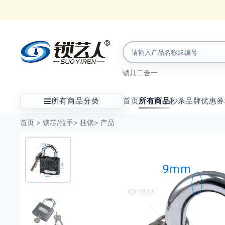
锁具
二合一
所有商品分类
首页
所有商品
秒杀
品牌
优惠券
首页
>
锁芯/拉手
>
挂锁
>
产品