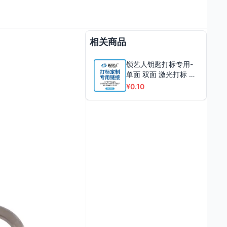
相关商品
锁艺人钥匙打标专用-
单面 双面 激光打标 厂
家定制
¥0.10