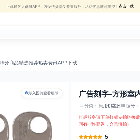
点击下载
下载锁艺人商城APP，方便快捷享受专业服务，活动优惠随时掌控！
积分商品
精选推荐
热卖
资讯
APP下载
广告刻字-方形室
移入图片查看细节
分类
：
民用钥匙胚
编号
：
打标服务请下单打标专拍链接后
间有些许延迟，介意慎拍）
5