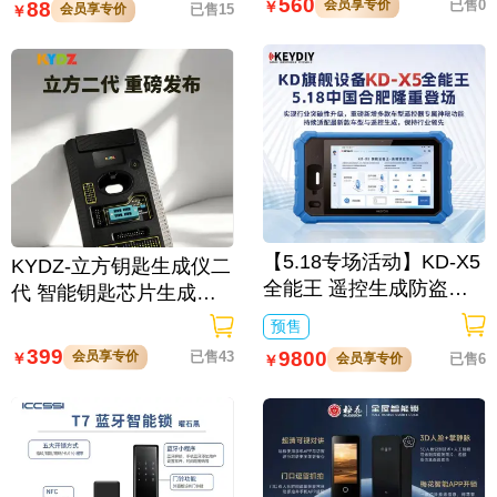
560
会员享专价
已售0
88
￥
会员享专价
已售15
￥
【5.18专场活动】KD-X5
KYDZ-立方钥匙生成仪二
全能王 遥控生成防盗匹
代 智能钥匙芯片生成与
配仪
数据处理仪/立方钥匙生
预售
成仪二代
399
9800
会员享专价
已售43
￥
会员享专价
已售6
￥