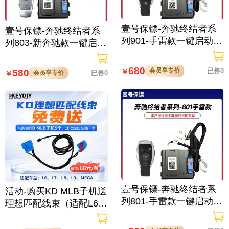
壹号保镖-奔驰终结者系
壹号保镖-奔驰终结者系
列901-手雷款一键启动带
列803-新奔驰款一键启动
门拉手感应
免拆钥匙
680
会员享专价
已售0
580
￥
会员享专价
已售0
￥
壹号保镖-奔驰终结者系
活动-购买KD MLB子机送
列801-手雷款一键启动免
理想匹配线束（适配L6/L
拆钥匙
7/L8/L9/MEGA车型）