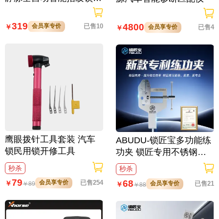
大屏可视对讲 虚位密码
防窥视
319
4800
会员享专价
已售10
￥
会员享专价
已售4
￥
鹰眼拨针工具套装 汽车
ABUDU-锁匠宝多功能练
锁民用锁开修工具
功夹 锁匠专用不锈钢练
功夹 锁具架子
秒杀
秒杀
79
68
会员享专价
已售254
￥
会员享专价
已售21
￥
￥
89
￥
88