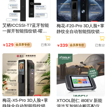
艾栖ICCSSI-T7蓝牙智能
梅花-F20-Pro 3D人脸+掌
一握开智能指纹锁-曜石
静纹全自动智能指纹锁
黑 多方式开锁 蓝牙智能
逗留抓拍 高清可视对讲
管理
129
339
会员享专价
已售30
￥
会员享专价
已售12
￥
梅花-X5-Pro 3D人脸+掌
XTOOL朗仁 i80EV 新能
静脉全自动智能指纹锁
源汽车智能诊断匹配仪