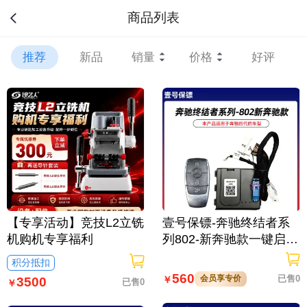
商品列表
推荐
新品
销量
价格
好评
【专享活动】竞技L2立铣
壹号保镖-奔驰终结者系
机购机专享福利
列802-新奔驰款一键启动
免拆钥匙
积分抵扣
560
会员享专价
已售0
￥
3500
已售0
￥