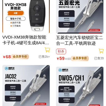
VVDI-XM38奔驰款智能
五菱宏光汽车锁锁匠宝二
卡子机-4键可生成8A/4D/
合一工具-平铣两轨迹
46/47/49/4A/MQB48/MQ
秒杀
B49等
68
会员享专价
已售2k+
￥
59
会员享专价
已售39
￥
￥
69