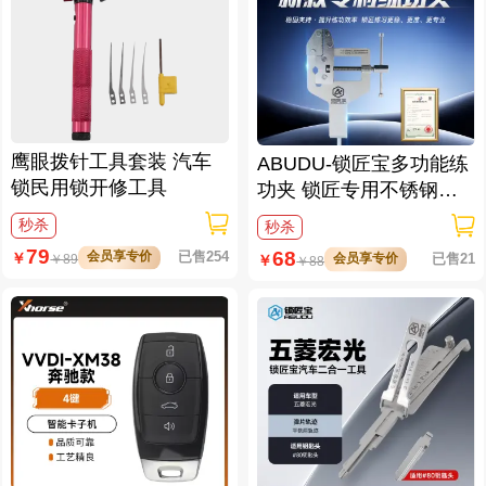
鹰眼拨针工具套装 汽车
ABUDU-锁匠宝多功能练
锁民用锁开修工具
功夹 锁匠专用不锈钢练
功夹 锁具架子
秒杀
秒杀
79
68
会员享专价
已售254
￥
会员享专价
已售21
￥
￥
89
￥
88