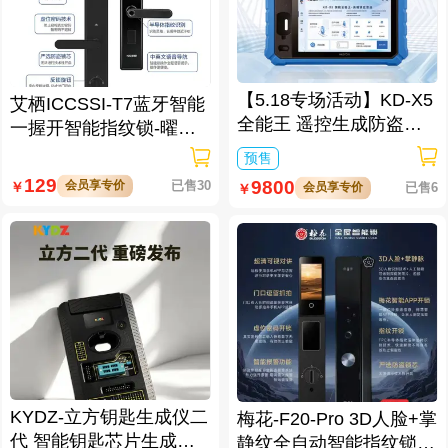
【5.18专场活动】KD-X5
艾栖ICCSSI-T7蓝牙智能
全能王 遥控生成防盗匹
一握开智能指纹锁-曜石
配仪
黑 多方式开锁 蓝牙智能
预售
管理
129
9800
会员享专价
已售30
￥
会员享专价
已售6
￥
KYDZ-立方钥匙生成仪二
梅花-F20-Pro 3D人脸+掌
代 智能钥匙芯片生成与
静纹全自动智能指纹锁