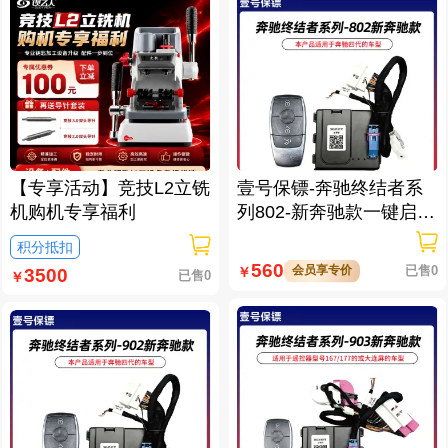
【专享活动】竞技L2立铣
壹号保镖-奔驰终结者系
机购机专享福利
列802-新奔驰款一键启动
免拆钥匙
积分抵扣
560
会员享专价
已售0
￥
3500
已售0
￥