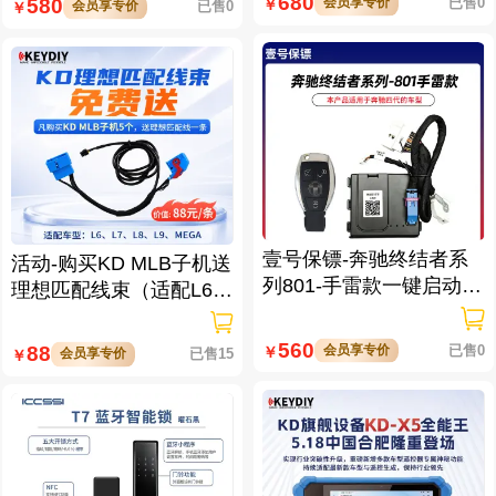
680
会员享专价
已售0
580
￥
会员享专价
已售0
￥
壹号保镖-奔驰终结者系
活动-购买KD MLB子机送
列801-手雷款一键启动免
理想匹配线束（适配L6/L
拆钥匙
7/L8/L9/MEGA车型）
560
会员享专价
已售0
88
￥
会员享专价
已售15
￥