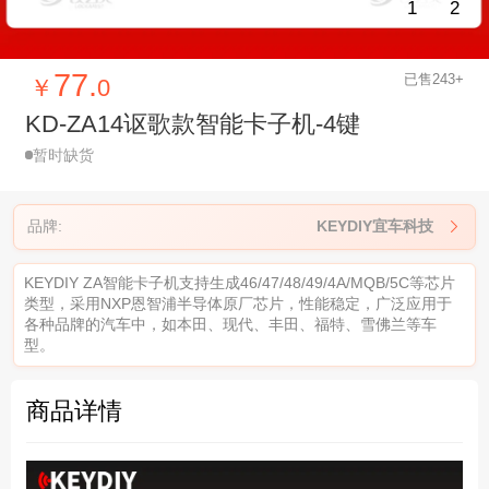
1
2
77.
已售243+
￥
0
KD-ZA14讴歌款智能卡子机-4键
暂时缺货
品牌:
KEYDIY宜车科技

KEYDIY ZA智能卡子机支持生成46/47/48/49/4A/MQB/5C等芯片
类型，采用NXP恩智浦半导体原厂芯片，性能稳定，广泛应用于
各种品牌的汽车中，如本田、现代、丰田、福特、雪佛兰等车
型。
商品详情