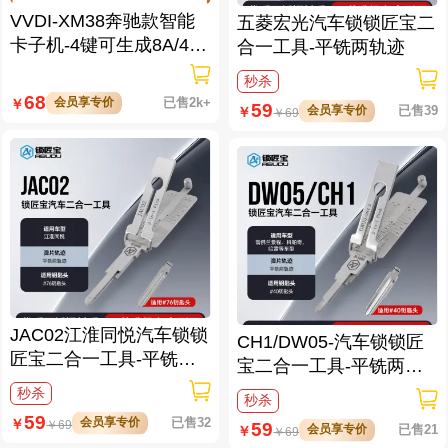
VVDI-XM38奔驰款智能
五菱宏光汽车锁锁匠宝二
卡子机-4键可生成8A/4D/
合一工具-平铣两轨迹
46/47/49/4A/MQB48/MQ
秒杀
B49等
68
会员享专价
已售2k+
￥
59
会员享专价
已售39
￥
￥
69
JAC02江淮同悦汽车锁锁
CH1/DW05-汽车锁锁匠
匠宝二合一工具-平铣两
宝二合一工具-平铣两轨
轨迹
迹 适用雪佛兰/景程/科帕
秒杀
秒杀
奇/哈雷
59
会员享专价
已售32
￥
￥
69
59
会员享专价
已售21
￥
￥
69